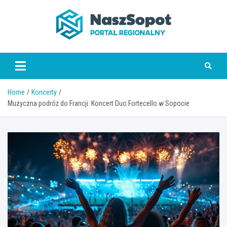
Skip
to
content
www.naszsopot.pl
Home
Koncerty
Muzyczna podróż do Francji: Koncert Duo Fortecello w Sopocie