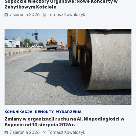
Sopockie Wieczory Organowe: Nowe Koncerty w
d
s
Zabytkowym Kościele
o
o
7 sierpnia 2026
Tomasz Kowalczyk
w
b
y
o
r
t
e
a
l
z
a
a
k
s
s
k
:
o
g
c
d
z
z
y
i
l
e
e
w
t
a
n
r
i
KOMUNIKACJA
REMONTY
WYDARZENIA
t
m
Zmiany w organizacji ruchu na Al. Niepodległości w
o
c
Sopocie od 10 sierpnia 2026 r.
s
i
i
e
7 sierpnia 2026
Tomasz Kowalczyk