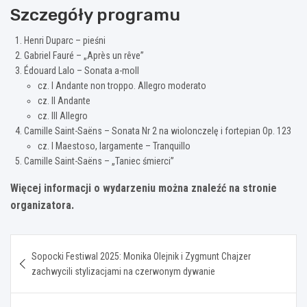
Szczegóły programu
Henri Duparc – pieśni
Gabriel Fauré – „Après un rêve”
Édouard Lalo – Sonata a-moll
cz. I Andante non troppo. Allegro moderato
cz. II Andante
cz. III Allegro
Camille Saint-Saëns – Sonata Nr 2 na wiolonczelę i fortepian Op. 123
cz. I Maestoso, largamente – Tranquillo
Camille Saint-Saëns – „Taniec śmierci”
Więcej informacji o wydarzeniu można znaleźć na stronie
organizatora.
Nawigacja
Sopocki Festiwal 2025: Monika Olejnik i Zygmunt Chajzer
wpisu
zachwycili stylizacjami na czerwonym dywanie