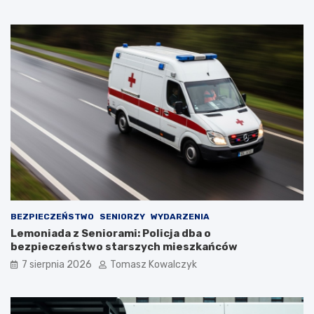
ę
p
z
ł
a
e
t
m
r
?
z
y
m
a
ć
?
BEZPIECZEŃSTWO
SENIORZY
WYDARZENIA
Lemoniada z Seniorami: Policja dba o
bezpieczeństwo starszych mieszkańców
7 sierpnia 2026
Tomasz Kowalczyk