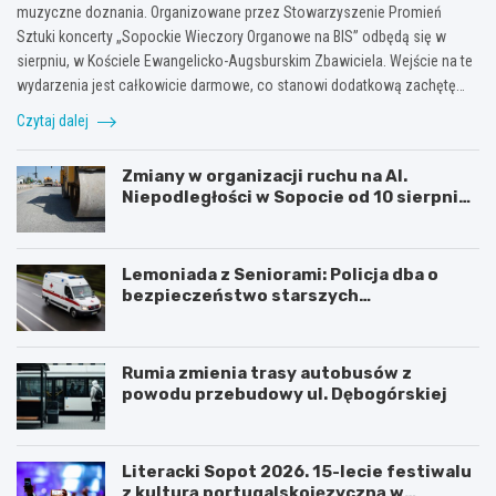
muzyczne doznania. Organizowane przez Stowarzyszenie Promień
Sztuki koncerty „Sopockie Wieczory Organowe na BIS” odbędą się w
sierpniu, w Kościele Ewangelicko-Augsburskim Zbawiciela. Wejście na te
wydarzenia jest całkowicie darmowe, co stanowi dodatkową zachętę…
Czytaj dalej
Zmiany w organizacji ruchu na Al.
Niepodległości w Sopocie od 10 sierpnia
2026 r.
Lemoniada z Seniorami: Policja dba o
bezpieczeństwo starszych
mieszkańców
Rumia zmienia trasy autobusów z
powodu przebudowy ul. Dębogórskiej
Literacki Sopot 2026. 15-lecie festiwalu
z kulturą portugalskojęzyczną w