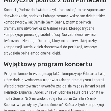
Muzyczna podróż z Duo Fortecello
Koncert „Podróż do świata muzyki francuskiej” to niezapomniane
doświadczenie, podczas którego zostaną wykonane dzieła takich
kompozytorów jak Camille Saint-Saëns, znany z pełnych
dramatyzmu utworów, oraz Gabriel Fauré, którego liryczne
kompozycje poruszają subtelnością. Nie zabraknie również
twórczości Henriego Duparca, który mimo niewielkiej liczby
kompozycji, każdą z nich dopracował do perfekcji, tworząc
arcydzieła pełne emocjonalnej głębi.
Wyjątkowy program koncertu
Program koncertu wzbogacają także kompozycje Édouarda Lalo,
które dodają wydarzeniu niepowtarzalnego dramatyzmu i energii.
Wśród prezentowanych utworów znajdą się między innymi pieśni
Henriego Duparca, „Après un rêve” Gabriela Fauré oraz Sonata a-
moll i Sonata Nr 2 na wiolonczelę i fortepian Camille’a Saint-
Saënsa, w tym słynny „Taniec śmierci”. Każda z tych kompozycji
to prawdziwa uczta dla miłośników muzyki klasycznej.