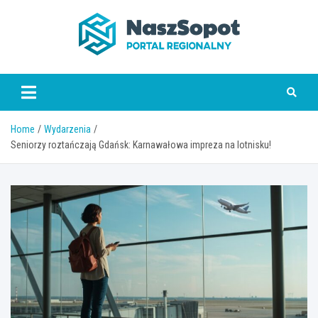
Skip
to
content
www.naszsopot.pl
Home
Wydarzenia
Seniorzy roztańczają Gdańsk: Karnawałowa impreza na lotnisku!