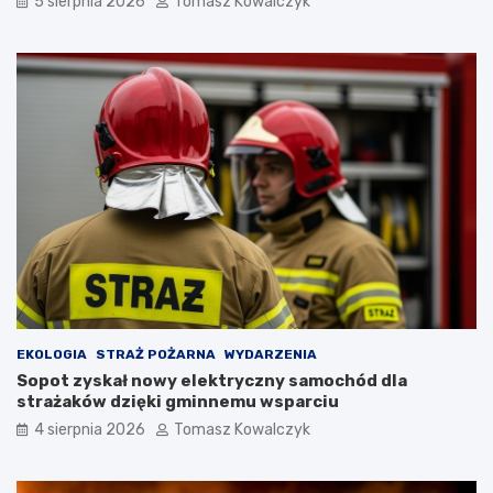
5 sierpnia 2026
Tomasz Kowalczyk
ę
p
z
ł
a
e
t
m
r
?
z
y
m
a
ć
?
EKOLOGIA
STRAŻ POŻARNA
WYDARZENIA
Sopot zyskał nowy elektryczny samochód dla
strażaków dzięki gminnemu wsparciu
4 sierpnia 2026
Tomasz Kowalczyk