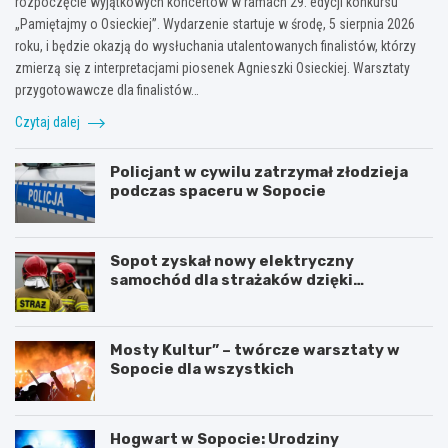
rozpoczęcie wyjątkowych koncertów w ramach 29. edycji konkursu
„Pamiętajmy o Osieckiej”. Wydarzenie startuje w środę, 5 sierpnia 2026
roku, i będzie okazją do wysłuchania utalentowanych finalistów, którzy
zmierzą się z interpretacjami piosenek Agnieszki Osieckiej. Warsztaty
przygotowawcze dla finalistów…
Czytaj dalej
Policjant w cywilu zatrzymał złodzieja
podczas spaceru w Sopocie
Sopot zyskał nowy elektryczny
samochód dla strażaków dzięki
gminnemu wsparciu
Mosty Kultur” – twórcze warsztaty w
Sopocie dla wszystkich
Hogwart w Sopocie: Urodziny