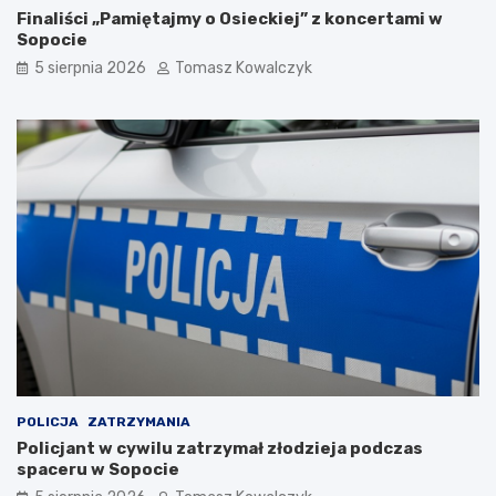
n
y
Finaliści „Pamiętajmy o Osieckiej” z koncertami w
d
s
Sopocie
o
o
5 sierpnia 2026
Tomasz Kowalczyk
w
b
y
o
r
t
e
a
l
z
a
a
k
s
s
k
:
o
g
c
d
z
z
y
i
l
e
e
w
t
a
n
r
i
POLICJA
ZATRZYMANIA
t
m
Policjant w cywilu zatrzymał złodzieja podczas
o
c
spaceru w Sopocie
s
i
i
e