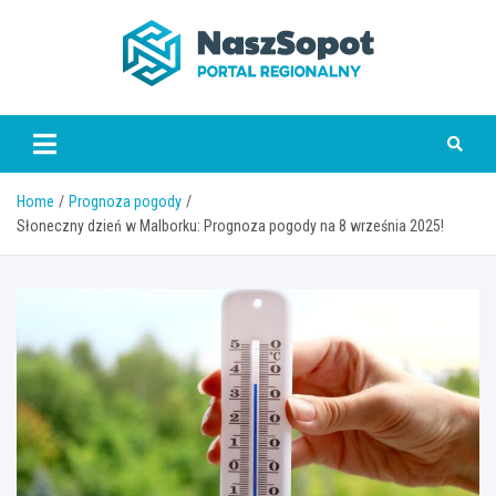
Skip
to
content
www.naszsopot.pl
Home
Prognoza pogody
Słoneczny dzień w Malborku: Prognoza pogody na 8 września 2025!