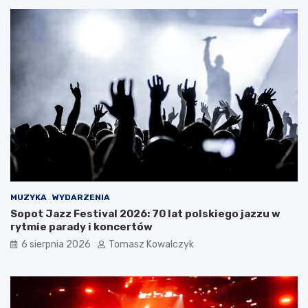
z
ł
a
e
t
m
r
?
z
y
m
a
ć
?
MUZYKA
WYDARZENIA
Sopot Jazz Festival 2026: 70 lat polskiego jazzu w
rytmie parady i koncertów
6 sierpnia 2026
Tomasz Kowalczyk